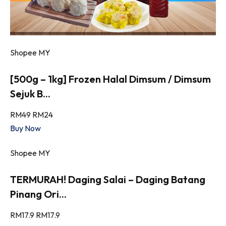
Shopee MY
[500g – 1kg] Frozen Halal Dimsum / Dimsum
Sejuk B...
RM49
RM24
Buy Now
Shopee MY
TERMURAH! Daging Salai – Daging Batang
Pinang Ori...
RM17.9
RM17.9