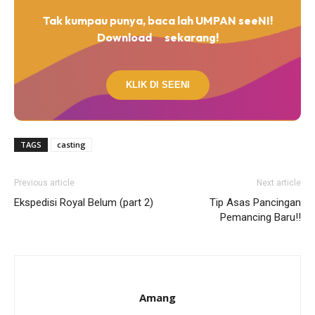
Tak kumpau punya, baca lah UMPAN seeNI!
Download
sekarang!
KLIK DI SEENI
TAGS
casting
Previous article
Next article
Ekspedisi Royal Belum (part 2)
Tip Asas Pancingan
Pemancing Baru!!
Amang