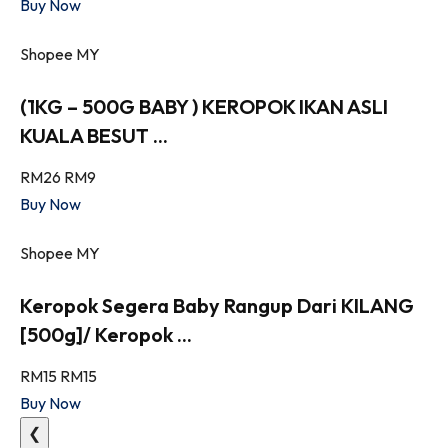
Buy Now
Shopee MY
(1KG – 500G BABY ) KEROPOK IKAN ASLI
KUALA BESUT ...
RM26
RM9
Buy Now
Shopee MY
Keropok Segera Baby Rangup Dari KILANG
[500g]/ Keropok ...
RM15
RM15
Buy Now
❮