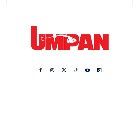
Ikuti kami di:
Ideaktiv
Pa&Ma
Hijabista
Nona
Maskulin
Kashoorga
Mingguan Wanita
Remaja
Vanilla Kismis
Keluarga
Meremang
Libur
Media Hiburan
Impiana
Bintang Kecil
Pesona Pengantin
Rasa
Rapi