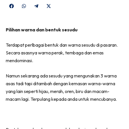
Share
Share
Share
Share
on
on
on
on
Facebook
WhatsApp
Telegram
X
Pilihan warna dan bentuk sesudu
(Twitter)
Terdapat perlbagai bentuk dan warna sesudu di pasaran.
Secara asasnya warna perak, tembaga dan emas
mendominasi.
Namun sekarang ada sesudu yang mengunakan 3 warna
asas tadi tapi ditambah dengan kemasan warna-warna
yang lain seperti hijau, merah, oren, biru dan macam-
macam lagi. Terpulang kepada anda untuk mencubanya.