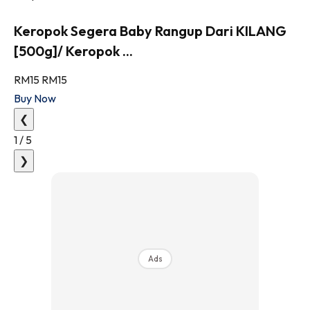
Keropok Segera Baby Rangup Dari KILANG
[500g]/ Keropok ...
RM15
RM15
Buy Now
❮
1
/
5
❯
Ads