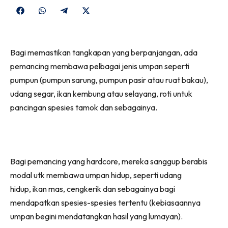
Share
Share
Share
Share
on
on
on
on
Facebook
WhatsApp
Telegram
X
Bagi memastikan tangkapan yang berpanjangan, ada
(Twitter)
pemancing membawa pelbagai jenis umpan seperti
pumpun (pumpun sarung, pumpun pasir atau ruat bakau),
udang segar, ikan kembung atau selayang, roti untuk
pancingan spesies tamok dan sebagainya.
Bagi pemancing yang hardcore, mereka sanggup berabis
modal utk membawa umpan hidup, seperti udang
hidup, ikan mas, cengkerik dan sebagainya bagi
mendapatkan spesies-spesies tertentu (kebiasaannya
umpan begini mendatangkan hasil yang lumayan).