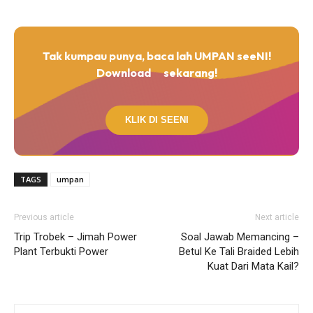
Tak kumpau punya, baca lah UMPAN seeNI!
Download
sekarang!
KLIK DI SEENI
TAGS
umpan
Previous article
Next article
Trip Trobek – Jimah Power
Soal Jawab Memancing –
Plant Terbukti Power
Betul Ke Tali Braided Lebih
Kuat Dari Mata Kail?