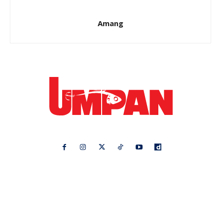
Amang
Ikuti kami di:
Ideaktiv
Pa&Ma
Hijabista
Nona
Maskulin
Kashoorga
Mingguan Wanita
Remaja
Vanilla Kismis