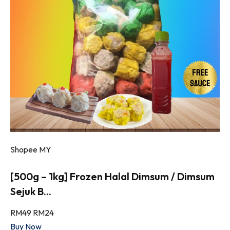
Shopee MY
[500g – 1kg] Frozen Halal Dimsum / Dimsum
Sejuk B...
RM49
RM24
Buy Now