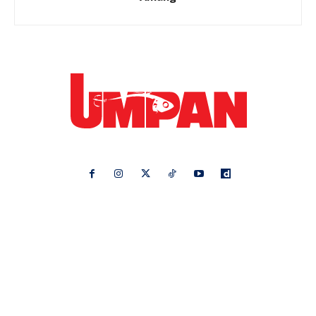
Ikuti kami di:
Ideaktiv
Pa&Ma
Hijabista
Nona
Maskulin
Kashoorga
Mingguan Wanita
Remaja
Vanilla Kismis
Keluarga
Meremang
Libur
Media Hiburan
Impiana
Bintang Kecil