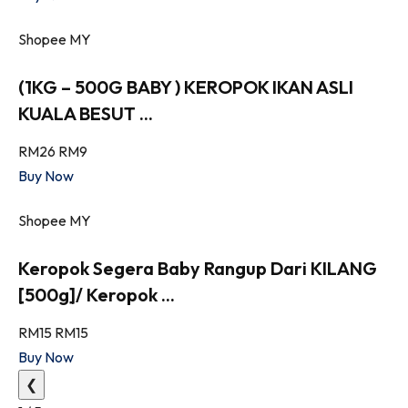
Shopee MY
(1KG – 500G BABY ) KEROPOK IKAN ASLI
KUALA BESUT ...
RM26
RM9
Buy Now
Shopee MY
Keropok Segera Baby Rangup Dari KILANG
[500g]/ Keropok ...
RM15
RM15
Buy Now
❮