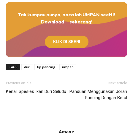
Tak kumpau punya, baca lah UMPAN seeNI!
Download
sekarang!
KLIK DI SEENI
TAGS
duri
tip pancing
umpan
Previous article
Next article
Kenali Spesies Ikan Duri Seludu
Panduan Menggunakan Joran
Pancing Dengan Betul
Amang