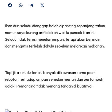
Share
Share
Share
Share
on
on
on
on
Facebook
WhatsApp
Telegram
X
Ikan duri seludu dianggap boleh dipancing sepanjang tahun
(Twitter)
namun saya kurang arif bilakah waktu puncak ikan ini.
Seludu tidak terus menelan umpan, tetapi akan bermain
dan mengutis terlebih dahulu sebelum melarikan makanan.
Tapi jika seludu terlalu banyak di kawasan sama pasti
rebutan terhadap umpan semakin meriah dan bertambah
galak. Pemancing tidak menang tangan di buatnya.