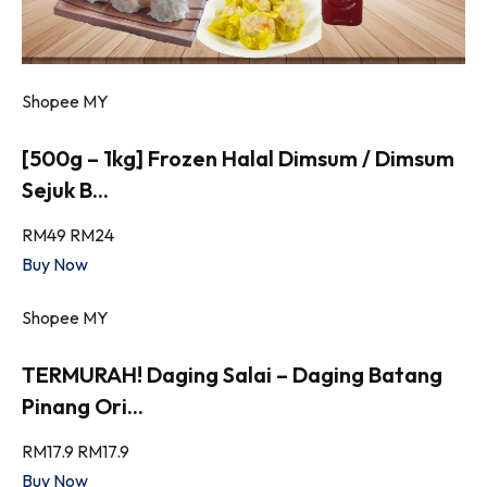
Shopee MY
[500g – 1kg] Frozen Halal Dimsum / Dimsum
Sejuk B...
RM49
RM24
Buy Now
Shopee MY
TERMURAH! Daging Salai – Daging Batang
Pinang Ori...
RM17.9
RM17.9
Buy Now