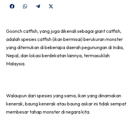
Share
Share
Share
Share
on
on
on
on
Facebook
WhatsApp
Telegram
X
Goonch catfish, yang juga dikenali sebagai giant catfish,
(Twitter)
adalah spesies catfish (ikan bermisai) berukuran monster
yang ditemukan di beberapa daerah pegunungan di India,
Nepal, dan lokasi berdekatan lainnya, termasuklah
Malaysia.
Walaupun dari spesies yang sama, ikan yang dinamakan
kenerak, baung kenerak atau baung askar ini tidak sempat
membesar tahap monster di negara kita.