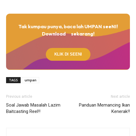
Tak kumpau punya, baca lah UMPAN seeNI!
Download
sekarang!
KLIK DI SEENI
TAGS
umpan
Previous article
Next article
Soal Jawab Masalah Lazim
Panduan Memancing Ikan
Baitcasting Reel!!
Kenerak!!