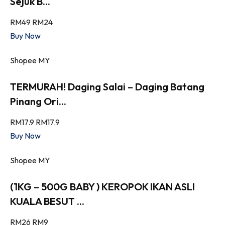
Sejuk B...
RM49
RM24
Buy Now
Shopee MY
TERMURAH! Daging Salai – Daging Batang
Pinang Ori...
RM17.9
RM17.9
Buy Now
Shopee MY
(1KG – 500G BABY ) KEROPOK IKAN ASLI
KUALA BESUT ...
RM26
RM9