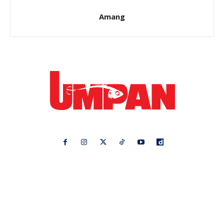
Amang
Ikuti kami di:
Ideaktiv
Pa&Ma
Hijabista
Nona
Maskulin
Kashoorga
Mingguan Wanita
Remaja
Vanilla Kismis
Keluarga
Meremang
Libur