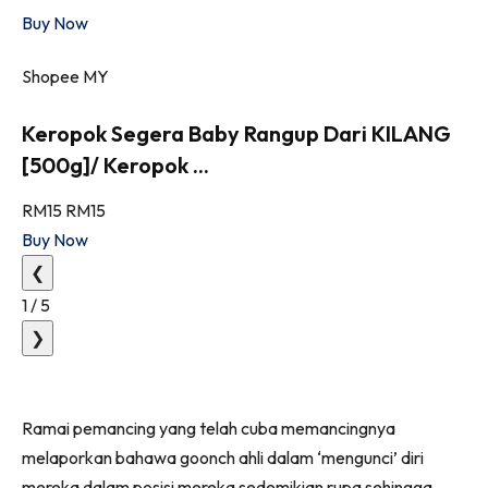
Buy Now
Shopee MY
Keropok Segera Baby Rangup Dari KILANG
[500g]/ Keropok ...
RM15
RM15
Buy Now
❮
1
/
5
❯
Ramai pemancing yang telah cuba memancingnya
melaporkan bahawa goonch ahli dalam ‘mengunci’ diri
mereka dalam posisi mereka sedemikian rupa sehingga