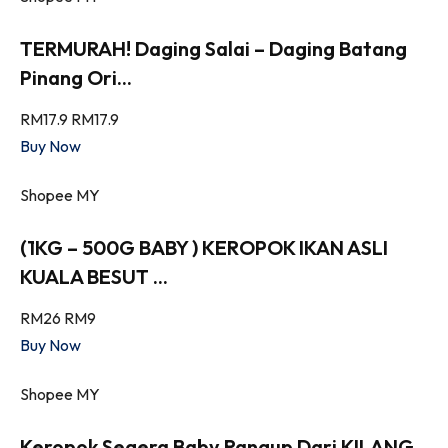
TERMURAH! Daging Salai – Daging Batang
Pinang Ori...
RM17.9
RM17.9
Buy Now
Shopee MY
(1KG – 500G BABY ) KEROPOK IKAN ASLI
KUALA BESUT ...
RM26
RM9
Buy Now
Shopee MY
Keropok Segera Baby Rangup Dari KILANG