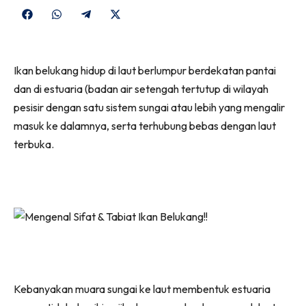
Share
Share
Share
Share
on
on
on
on
Facebook
WhatsApp
Telegram
X
Ikan belukang hidup di laut berlumpur berdekatan pantai
(Twitter)
dan di estuaria (badan air setengah tertutup di wilayah
pesisir dengan satu sistem sungai atau lebih yang mengalir
masuk ke dalamnya, serta terhubung bebas dengan laut
terbuka.
Kebanyakan muara sungai ke laut membentuk estuaria