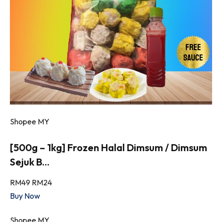
Shopee MY
[500g – 1kg] Frozen Halal Dimsum / Dimsum
Sejuk B...
RM49
RM24
Buy Now
Shopee MY