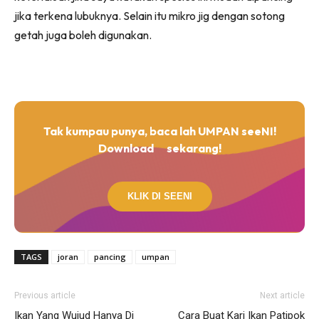
jika terkena lubuknya. Selain itu mikro jig dengan sotong
getah juga boleh digunakan.
Tak kumpau punya, baca lah UMPAN seeNI!
Download
sekarang!
KLIK DI SEENI
TAGS
joran
pancing
umpan
Previous article
Next article
Ikan Yang Wujud Hanya Di
Cara Buat Kari Ikan Patipok