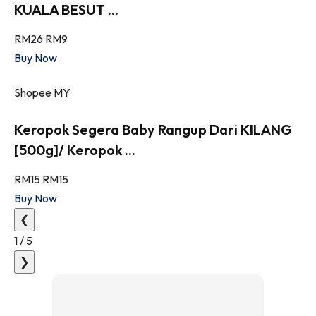
KUALA BESUT ...
RM26
RM9
Buy Now
Shopee MY
Keropok Segera Baby Rangup Dari KILANG
[500g]/ Keropok ...
RM15
RM15
Buy Now
❮
1
/
5
❯