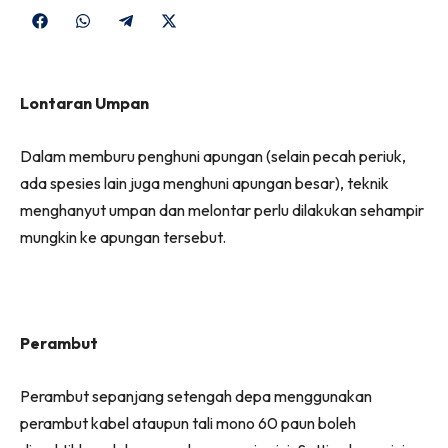
Share
Share
Share
Share
on
on
on
on
Facebook
WhatsApp
Telegram
X
Lontaran Umpan
(Twitter)
Dalam memburu penghuni apungan (selain pecah periuk,
ada spesies lain juga menghuni apungan besar), teknik
menghanyut umpan dan melontar perlu dilakukan sehampir
mungkin ke apungan tersebut.
Perambut
Perambut sepanjang setengah depa menggunakan
perambut kabel ataupun tali mono 60 paun boleh