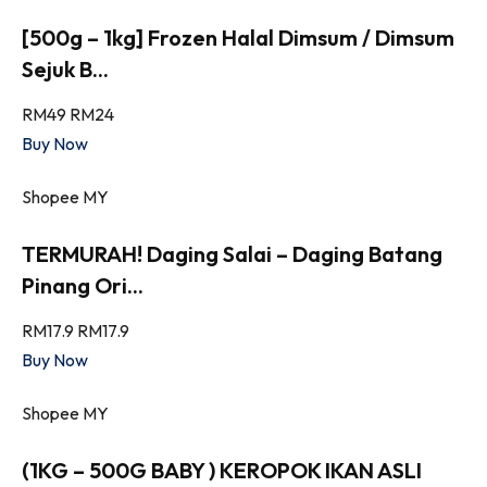
[500g – 1kg] Frozen Halal Dimsum / Dimsum
Sejuk B...
RM49
RM24
Buy Now
Shopee MY
TERMURAH! Daging Salai – Daging Batang
Pinang Ori...
RM17.9
RM17.9
Buy Now
Shopee MY
(1KG – 500G BABY ) KEROPOK IKAN ASLI