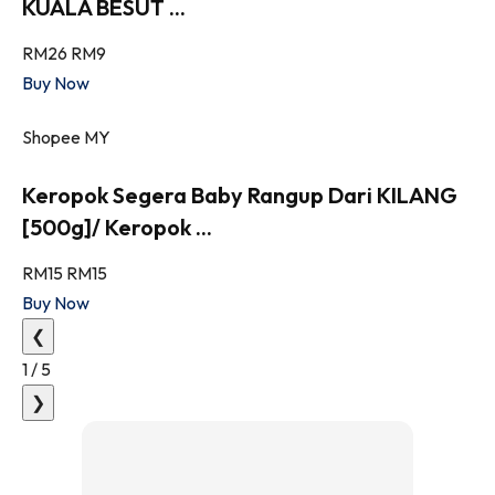
KUALA BESUT ...
RM26
RM9
Buy Now
Shopee MY
Keropok Segera Baby Rangup Dari KILANG
[500g]/ Keropok ...
RM15
RM15
Buy Now
❮
1
/
5
❯