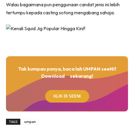
Walau bagaimana pun penggunaan candat jenis ini lebih
tertumpu kepada casting sotong mengabang sahaja.
Tak kumpau punya, baca lah UMPAN seeNI!
Download
sekarang!
KLIK DI SEENI
TAGS
umpan