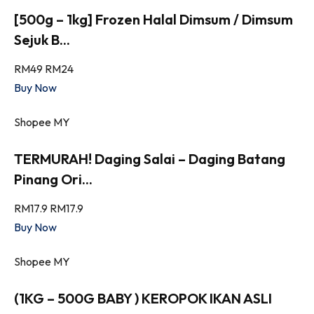
[500g – 1kg] Frozen Halal Dimsum / Dimsum
Sejuk B...
RM49
RM24
Buy Now
Shopee MY
TERMURAH! Daging Salai – Daging Batang
Pinang Ori...
RM17.9
RM17.9
Buy Now
Shopee MY
(1KG – 500G BABY ) KEROPOK IKAN ASLI