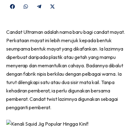
Share
Share
Share
Share
on
on
on
on
Facebook
WhatsApp
Telegram
X
Candat Ultraman adalah nama baru bagi candat mayat.
(Twitter)
Perkataan mayat ini lebih merujuk kepada bentuk
seumpama bentuk mayat yang dikafankan. Ia lazimnya
diperbuat daripada plastik atau getah yang mampu
menyerap dan memantulkan cahaya. Badannya dibalut
dengan fabrik nipis berkilau dengan pelbagai warna. Ia
turut dilengkapi satu atau dua sisir mata kail. Tanpa
kehadiran pemberat, ia perlu digunakan bersama
pemberat. Candat twist lazimnya digunakan sebagai
pengganti pemberat.