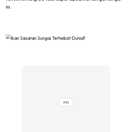
ini.
Ads