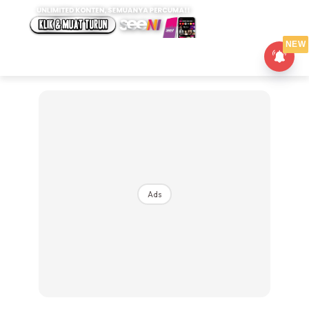
NEW
Ads