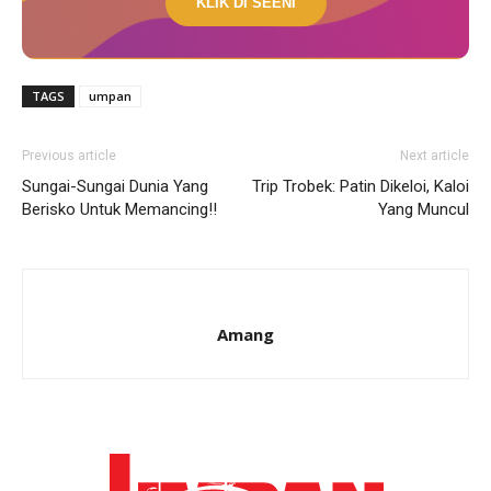
KLIK DI SEENI
TAGS
umpan
Previous article
Next article
Sungai-Sungai Dunia Yang
Trip Trobek: Patin Dikeloi, Kaloi
Berisko Untuk Memancing!!
Yang Muncul
Amang