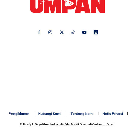
Ikuti kami di:
Ideaktiv
Pa&Ma
Hijabista
Nona
Maskulin
Kashoorga
Mingguan Wanita
Remaja
Vanilla Kismis
Keluarga
Meremang
Libur
Media Hiburan
Impiana
Bintang Kecil
Pesona Pengantin
Rasa
Rapi
Pengiklanan
Hubungi Kami
Tentang Kami
Notis Privasi
P
© Hakcipta Terpelihara
Nu Ideaktiv Sdn. Bhd
🎣
Dikendali Oleh
Astro Group