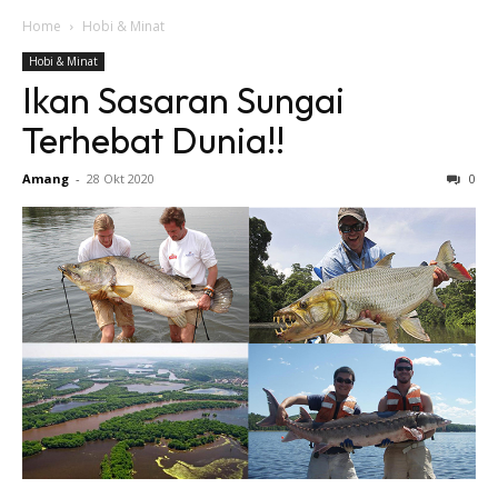
Home
Hobi & Minat
Hobi & Minat
Ikan Sasaran Sungai
Terhebat Dunia!!
Amang
-
28 Okt 2020
0