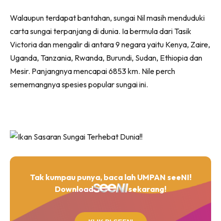
Walaupun terdapat bantahan, sungai Nil masih menduduki
carta sungai terpanjang di dunia. Ia bermula dari Tasik
Victoria dan mengalir di antara 9 negara yaitu Kenya, Zaire,
Uganda, Tanzania, Rwanda, Burundi, Sudan, Ethiopia dan
Mesir. Panjangnya mencapai 6853 km. Nile perch
sememangnya spesies popular sungai ini.
Tak kumpau punya, baca lah UMPAN seeNI!
Download
sekarang!