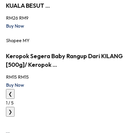
KUALA BESUT ...
RM26
RM9
Buy Now
Shopee MY
Keropok Segera Baby Rangup Dari KILANG
[500g]/ Keropok ...
RM15
RM15
Buy Now
❮
1
/
5
❯