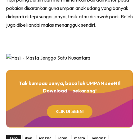
pakaian disarankan guna umpan anak udang yang banyak
didapati di tepi sungai, paya, tasik atau di sawah padi. Boleh
juga dibeli andai malas menangguk sendiri.
Tak kumpau punya, baca lah UMPAN seeNI!
Download
sekarang!
KLIK DI SEENI
TAGS
ikon
jenggo
joran
masta
pancing