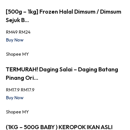
[500g – 1kg] Frozen Halal Dimsum / Dimsum
Sejuk B...
RM49
RM24
Buy Now
Shopee MY
TERMURAH! Daging Salai – Daging Batang
Pinang Ori...
RM17.9
RM17.9
Buy Now
Shopee MY
(1KG – 500G BABY ) KEROPOK IKAN ASLI