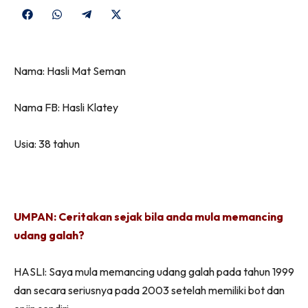
Share
Share
Share
Share
on
on
on
on
Facebook
WhatsApp
Telegram
X
Nama: Hasli Mat Seman
(Twitter)
Nama FB: Hasli Klatey
Usia: 38 tahun
UMPAN: Ceritakan sejak bila anda mula memancing
udang galah?
HASLI: Saya mula memancing udang galah pada tahun 1999
dan secara seriusnya pada 2003 setelah memiliki bot dan