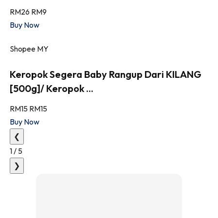
RM26
RM9
Buy Now
Shopee MY
Keropok Segera Baby Rangup Dari KILANG
[500g]/ Keropok ...
RM15
RM15
Buy Now
❮
1
/
5
❯