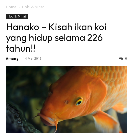
Home
Hobi & Minat
Hobi & Minat
Hanako – Kisah ikan koi
yang hidup selama 226
tahun!!
Amang
-
14 Mei 2019
0