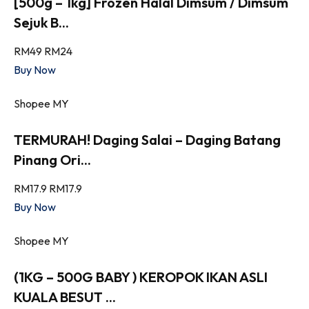
[500g – 1kg] Frozen Halal Dimsum / Dimsum
Sejuk B...
RM49
RM24
Buy Now
Shopee MY
TERMURAH! Daging Salai – Daging Batang
Pinang Ori...
RM17.9
RM17.9
Buy Now
Shopee MY
(1KG – 500G BABY ) KEROPOK IKAN ASLI
KUALA BESUT ...