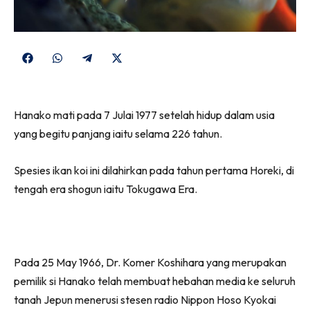
Share
Share
Share
Share
on
on
on
on
Facebook
WhatsApp
Telegram
X
Hanako mati pada 7 Julai 1977 setelah hidup dalam usia
(Twitter)
yang begitu panjang iaitu selama 226 tahun.
Spesies ikan koi ini dilahirkan pada tahun pertama Horeki, di
tengah era shogun iaitu Tokugawa Era.
Pada 25 May 1966, Dr. Komer Koshihara yang merupakan
pemilik si Hanako telah membuat hebahan media ke seluruh
tanah Jepun menerusi stesen radio Nippon Hoso Kyokai