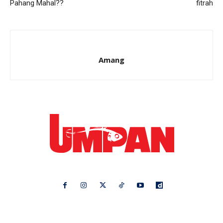
Pahang Mahal??
fitrah
Amang
Ikuti kami di:
Ideaktiv
Pa&Ma
Hijabista