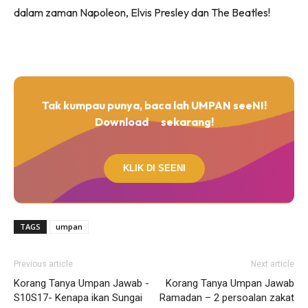
dalam zaman Napoleon, Elvis Presley dan The Beatles!
Tak kumpau punya, baca lah UMPAN seeNI!
Download
sekarang!
KLIK DI SEENI
TAGS
umpan
Previous article
Next article
Korang Tanya Umpan Jawab -
Korang Tanya Umpan Jawab
S10S17- Kenapa ikan Sungai
Ramadan – 2 persoalan zakat