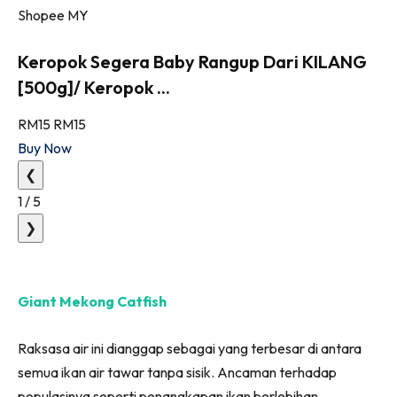
Shopee MY
Keropok Segera Baby Rangup Dari KILANG
[500g]/ Keropok ...
RM15
RM15
Buy Now
❮
1
/
5
❯
Giant Mekong Catfish
Raksasa air ini dianggap sebagai yang terbesar di antara
semua ikan air tawar tanpa sisik. Ancaman terhadap
populasinya seperti penangkapan ikan berlebihan,