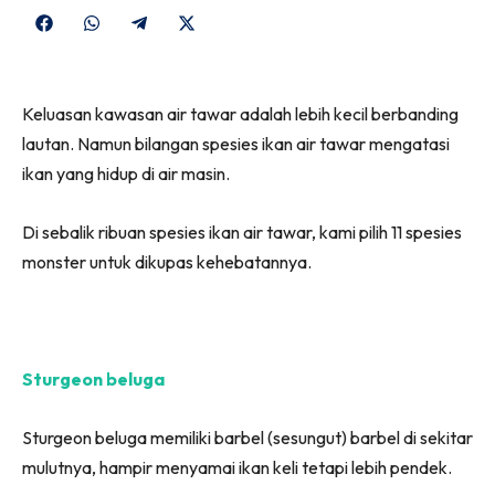
Share
Share
Share
Share
on
on
on
on
Facebook
WhatsApp
Telegram
X
Keluasan kawasan air tawar adalah lebih kecil berbanding
(Twitter)
lautan. Namun bilangan spesies ikan air tawar mengatasi
ikan yang hidup di air masin.
Di sebalik ribuan spesies ikan air tawar, kami pilih 11 spesies
monster untuk dikupas kehebatannya.
Sturgeon beluga
Sturgeon beluga memiliki barbel (sesungut) barbel di sekitar
mulutnya, hampir menyamai ikan keli tetapi lebih pendek.