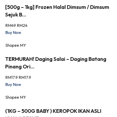
[500g – 1kg] Frozen Halal Dimsum / Dimsum
Sejuk B...
RM49
RM24
Buy Now
Shopee MY
TERMURAH! Daging Salai – Daging Batang
Pinang Ori...
RM17.9
RM17.9
Buy Now
Shopee MY
(1KG – 500G BABY ) KEROPOK IKAN ASLI