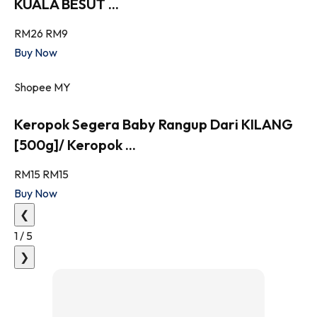
KUALA BESUT ...
RM26
RM9
Buy Now
Shopee MY
Keropok Segera Baby Rangup Dari KILANG
[500g]/ Keropok ...
RM15
RM15
Buy Now
❮
1
/
5
❯