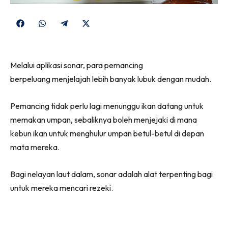
Share
Share
Share
Share
on
on
on
on
Facebook
WhatsApp
Telegram
X
Melalui aplikasi sonar, para pemancing
(Twitter)
berpeluang menjelajah lebih banyak lubuk dengan mudah.
Pemancing tidak perlu lagi menunggu ikan datang untuk
memakan umpan, sebaliknya boleh menjejaki di mana
kebun ikan untuk menghulur umpan betul-betul di depan
mata mereka.
Bagi nelayan laut dalam, sonar adalah alat terpenting bagi
untuk mereka mencari rezeki.