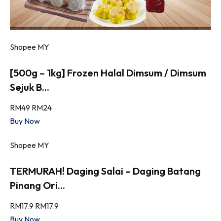
Shopee MY
[500g – 1kg] Frozen Halal Dimsum / Dimsum
Sejuk B...
RM49
RM24
Buy Now
Shopee MY
TERMURAH! Daging Salai – Daging Batang
Pinang Ori...
RM17.9
RM17.9
Buy Now