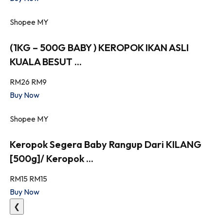
Shopee MY
(1KG – 500G BABY ) KEROPOK IKAN ASLI
KUALA BESUT ...
RM26
RM9
Buy Now
Shopee MY
Keropok Segera Baby Rangup Dari KILANG
[500g]/ Keropok ...
RM15
RM15
Buy Now
❮