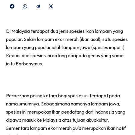
Share
Share
Share
Share
on
on
on
on
Facebook
WhatsApp
Telegram
X
Di Malaysia terdapat dua jenis spesies ikan lampam yang
(Twitter)
popular. Selain lampam ekor merah (ikan asal), satu spesies
lampam yang popular ialah lampam jawa (spesies import).
Kedua-dua spesies ini datang daripada genus yang sama
iaitu Barbonymus.
Perbezaan paling ketara bagi spesies ini terdapat pada
nama umumnya. Sebagaimana namanya lampam jawa,
spesies ini merupakan ikan pendatang dari Indonesia yang
dibawa masuk ke Malaysia atas tujuan akuakultur.
Sementara lampam ekor merah pula merupakan ikan natif