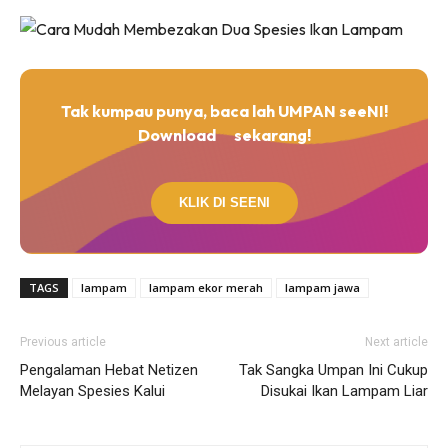
Tak kumpau punya, baca lah UMPAN seeNI!
Download
sekarang!
KLIK DI SEENI
TAGS
lampam
lampam ekor merah
lampam jawa
Previous article
Next article
Pengalaman Hebat Netizen
Tak Sangka Umpan Ini Cukup
Melayan Spesies Kalui
Disukai Ikan Lampam Liar