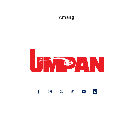
Amang
Ikuti kami di:
Ideaktiv
Pa&Ma
Hijabista
Nona
Maskulin
Kashoorga
Mingguan Wanita
Remaja
Vanilla Kismis