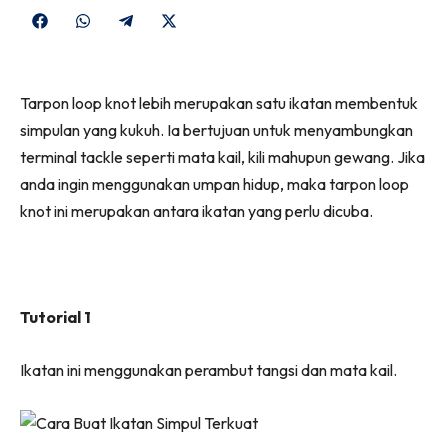
Share
Share
Share
Share
on
on
on
on
Facebook
WhatsApp
Telegram
X
Tarpon loop knot lebih merupakan satu ikatan membentuk
(Twitter)
simpulan yang kukuh. Ia bertujuan untuk menyambungkan
terminal tackle seperti mata kail, kili mahupun gewang. Jika
anda ingin menggunakan umpan hidup, maka tarpon loop
knot ini merupakan antara ikatan yang perlu dicuba.
Tutorial 1
Ikatan ini menggunakan perambut tangsi dan mata kail.