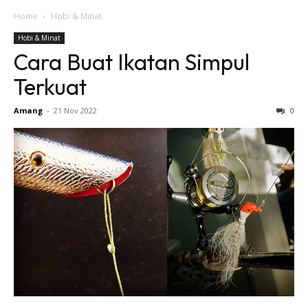
Home
Hobi & Minat
Hobi & Minat
Cara Buat Ikatan Simpul
Terkuat
Amang
-
21 Nov 2022
0