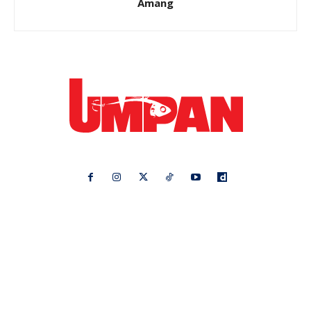
Amang
Ikuti kami di:
Ideaktiv
Pa&Ma
Hijabista
Nona
Maskulin
Kashoorga
Mingguan Wanita
Remaja
Vanilla Kismis
Keluarga
Meremang
Libur
Media Hiburan
Impiana
Bintang Kecil