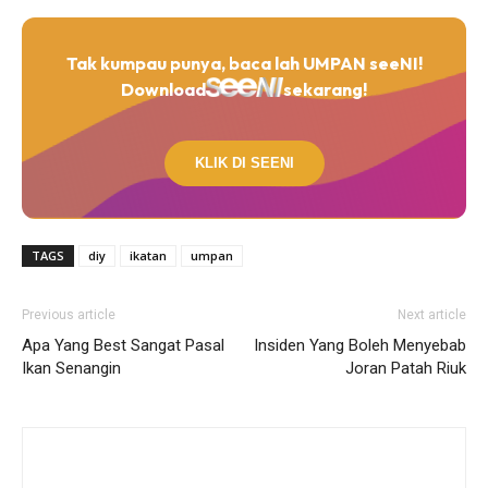
Tak kumpau punya, baca lah UMPAN seeNI!
Download
sekarang!
KLIK DI SEENI
TAGS
diy
ikatan
umpan
Previous article
Next article
Apa Yang Best Sangat Pasal
Insiden Yang Boleh Menyebab
Ikan Senangin
Joran Patah Riuk