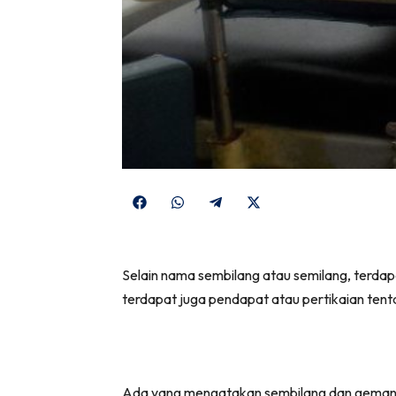
Share
Share
Share
Share
on
on
on
on
Facebook
WhatsApp
Telegram
X
Selain nama sembilang atau semilang, terd
(Twitter)
terdapat juga pendapat atau pertikaian tenta
Ada yang mengatakan sembilang dan gemang