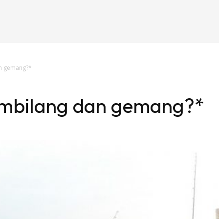
an gemang?*
embilang dan gemang?*