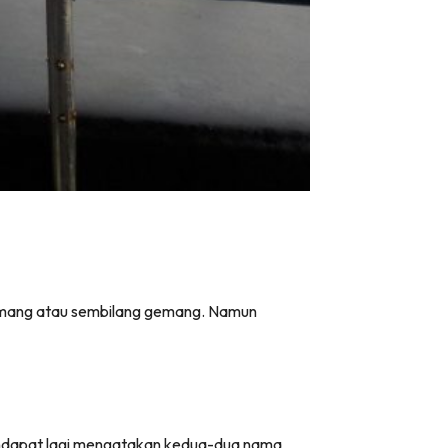
gemang atau sembilang gemang. Namun
ndapat lagi mengatakan kedua-dua nama