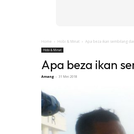
Home
Hobi & Minat
Apa beza ikan sembilang d
Hobi & Minat
Apa beza ikan s
Amang
-
31 Mei 2018