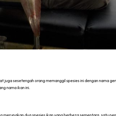
apat juga sesetengah orang memanggil spesies ini dengan nama 
ng nama ikan ini.
 merupakan dua spesies ikan yang berbeza sementara, satu pe